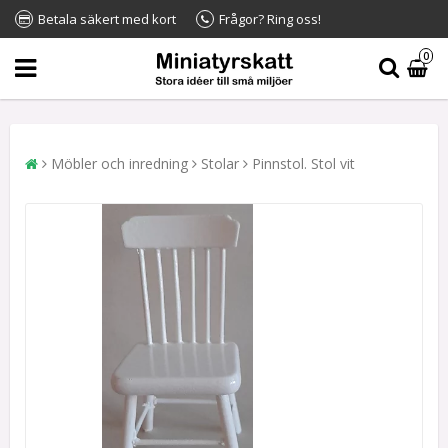
Betala säkert med kort
Frågor? Ring oss!
0
Möbler och inredning
Stolar
Pinnstol. Stol vit