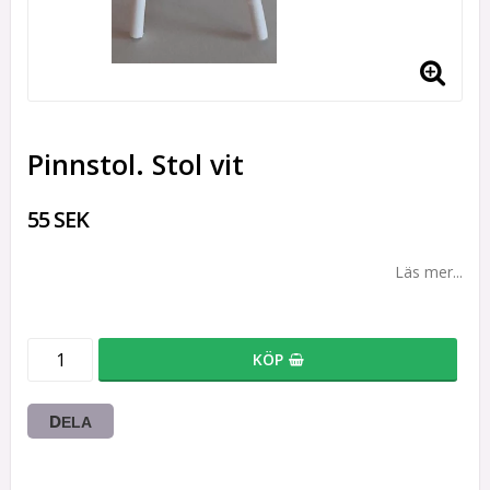
Pinnstol. Stol vit
55 SEK
Läs mer...
KÖP
DELA