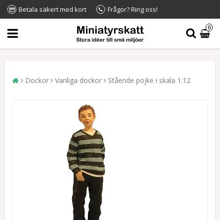
Betala säkert med kort
Frågor? Ring oss!
0
Dockor
Vanliga dockor
Stående pojke i skala 1:12