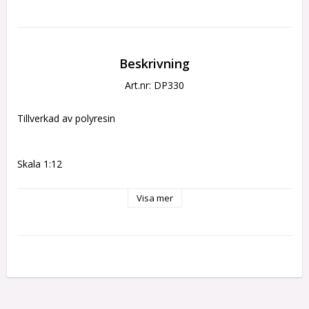
Beskrivning
Art.nr: DP330
Tillverkad av polyresin
Skala 1:12
Ca 13 cm
Visa mer
Dockan är stel och kan inte ändra position