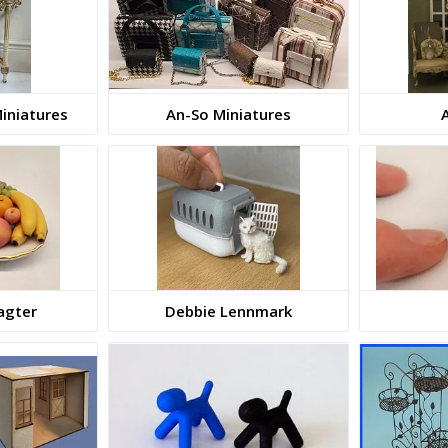
iniatures
An-So Miniatures
A
agter
Debbie Lennmark