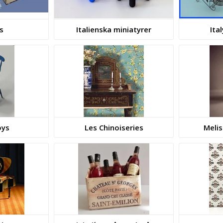
ls
Italienska miniatyrer
Ita
oys
Les Chinoiseries
Melis