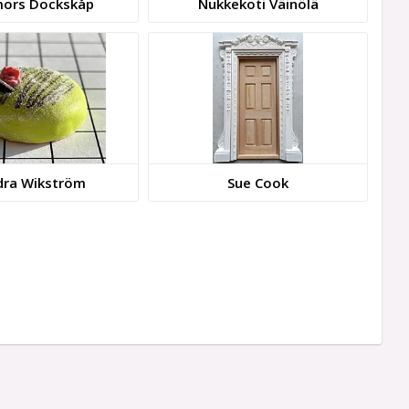
ors Dockskåp
Nukkekoti Väinölä
dra Wikström
Sue Cook