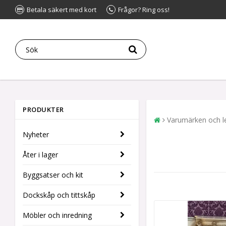
Betala säkert med kort
Frågor? Ring oss!
PRODUKTER
Varumärken och l
Nyheter
Åter i lager
Byggsatser och kit
Dockskåp och tittskåp
Möbler och inredning