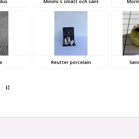
dus
Minimi´s smått och sånt
Morm
x
Reutter porcelain
San