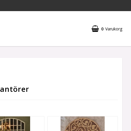
0
Varukorg
Din varukorg är tom
antörer