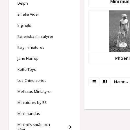
Mini mun
Delph
Emelie Videll
Iriginals
Italienska miniatyrer
Italy miniatures
Phoeni
Jane Harrop
Kotte Toys
Les Chinoiseries
Namn
Melissas Miniatyrer
Miniatures by ES
Mini mundus
Minimi´s smått och
sånt