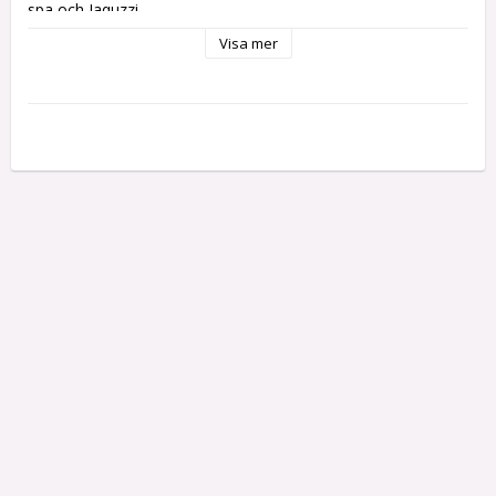
spa och Jaquzzi.
Visa mer
Höjd 86,6 cm
Bredd 96,3 cm
Djup 48,1cm
Skåpet kommer som ett kit tillverkat i MDF med 
bildbeskrivning.
FRAKT ingår i priset inom sverige. kontakta 
info@miniatyrskatt 
för pris av frakt utanför Sverige.