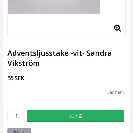
Adventsljusstake -vit- Sandra
Vikström
35 SEK
Läs mer...
KÖP
DELA