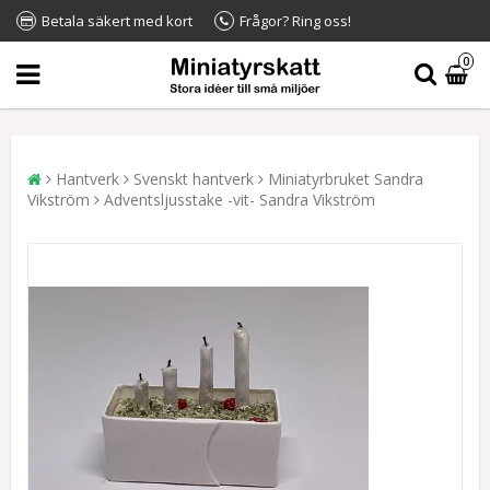
Betala säkert med kort
Frågor? Ring oss!
0
Hantverk
Svenskt hantverk
Miniatyrbruket Sandra
Vikström
Adventsljusstake -vit- Sandra Vikström