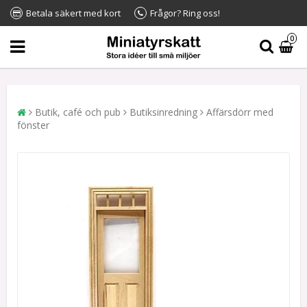
Betala säkert med kort
Frågor? Ring oss!
0
Butik, café och pub
Butiksinredning
Affärsdörr med
fönster