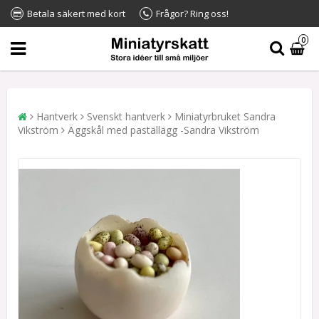
Betala säkert med kort
Frågor? Ring oss!
0
Hantverk
Svenskt hantverk
Miniatyrbruket Sandra
Vikström
Äggskål med paställägg -Sandra Vikström