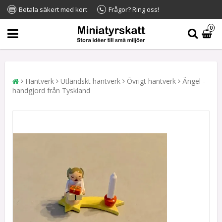
Betala säkert med kort
Frågor? Ring oss!
0
Hantverk
Utländskt hantverk
Övrigt hantverk
Ängel -
handgjord från Tyskland