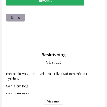
BEVAKA
DELA
Beskrivning
Art.nr: EE6
Fantastikt välgjord ängel i trä.  Tillverkad och målad i 
Tyskland.
Ca 1.1 cm hög
Ca 1.7 cm bred
Visa mer
Utseendet kan skilja sig åt en aning då de är handgjorda.