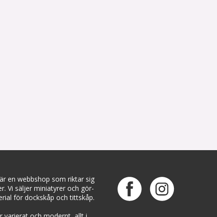
 är en webbshop som riktar sig
ter. Vi säljer miniatyrer och gör-
rial för dockskåp och tittskåp.
 varierat och modernt, allt i