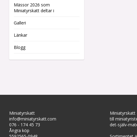
Mässor 2026 som
Miniatyrskatt deltar i
Galleri
Länkar
Blogg
Miniatyrskatt
Miniatyrskatt
info@miniatyrskatt.com
till miniatyris
076 - 174 45 73
det-själv-mate
Ångra köp
5592565-0948
Sortimentet är