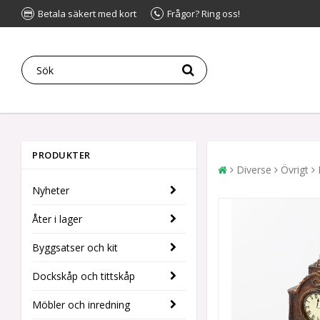
Betala säkert med kort
Frågor? Ring oss!
PRODUKTER
Diverse
Övrigt
Nyheter
Åter i lager
Byggsatser och kit
Dockskåp och tittskåp
Möbler och inredning