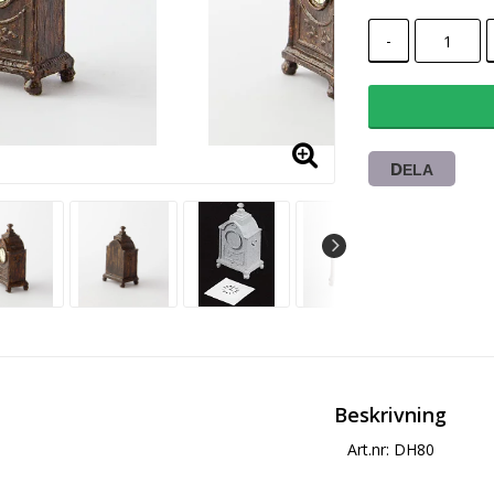
-
DELA
Beskrivning
Art.nr: DH80