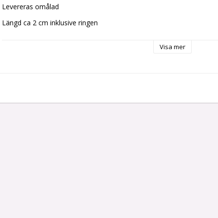
Levereras omålad
Längd ca 2 cm inklusive ringen
Observera att metallen är gjuten och att du möjligen därför måste  t
Visa mer
gjutningsprocessen. 