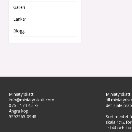
Galleri
Länkar
Blogg
Miniatyrskatt
Miniatyrskatt
info@miniatyrskatt.com
till miniatyris
076 - 174 45 73
det-själv-mate
Ångra köp
5592565-0948
Sortimentet är
skala 1:12 fö
1:144 och Lun