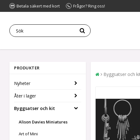
Betala säkert med kort
Frågor? Ring oss!
PRODUKTER
Byggsatser och ki
Nyheter
Åter i lager
Byggsatser och kit
Alison Davies Miniatures
Art of Mini