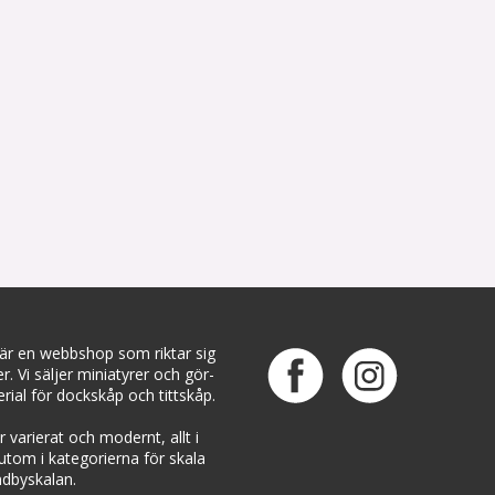
 är en webbshop som riktar sig
ter. Vi säljer miniatyrer och gör-
rial för dockskåp och tittskåp.
 varierat och modernt, allt i
rutom i kategorierna för skala
dbyskalan.