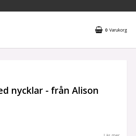
0
Varukorg
d nycklar - från Alison
Läs mer...