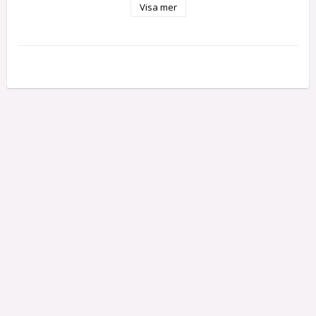
Visa mer
varje bulle är ca 8-10 mm