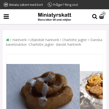
Betala säkert med kort
Frågor? Ring oss!
0
Hantverk
Utländskt hantverk
Charlotte Jagter
Danska
kanelsnäckor -Charlotte Jagter- danskt hantverk