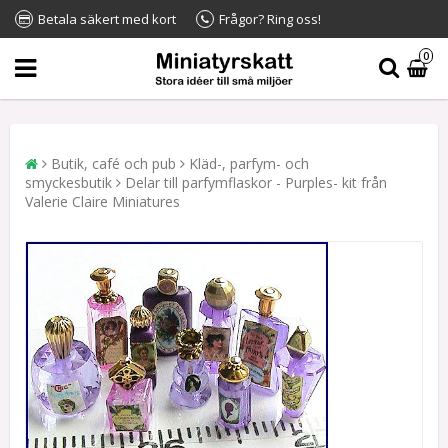
Betala säkert med kort
Frågor? Ring oss!
0
Butik, café och pub
Kläd-, parfym- och
smyckesbutik
Delar till parfymflaskor - Purples- kit från
Valerie Claire Miniatures