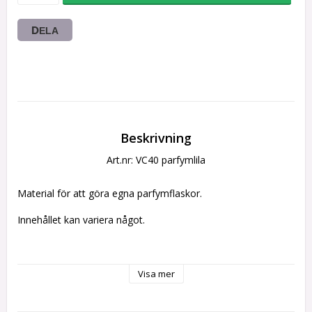
DELA
Beskrivning
Art.nr: VC40 parfymlila
Material för att göra egna parfymflaskor.
Innehållet kan variera något.
För mått, titta på bilden för att se varan med linjal.
Visa mer
OBS-etikett och kork ingår inte!