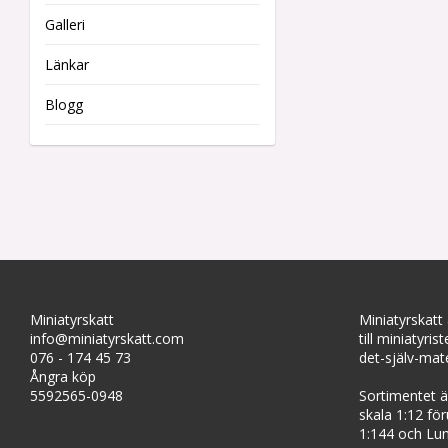
Galleri
Länkar
Blogg
Miniatyrskatt
Miniatyrskatt
info@miniatyrskatt.com
till miniatyris
076 - 174 45 73
det-själv-mate
Ångra köp
5592565-0948
Sortimentet är
skala 1:12 fö
1:144 och Lun