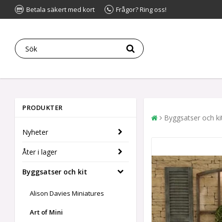
Betala säkert med kort
Frågor? Ring oss!
PRODUKTER
Byggsatser och ki
Nyheter
Åter i lager
Byggsatser och kit
Alison Davies Miniatures
Art of Mini