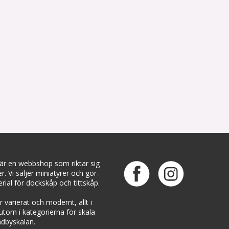
 är en webbshop som riktar sig
ter. Vi säljer miniatyrer och gör-
rial för dockskåp och tittskåp.
 varierat och modernt, allt i
rutom i kategorierna för skala
dbyskalan.