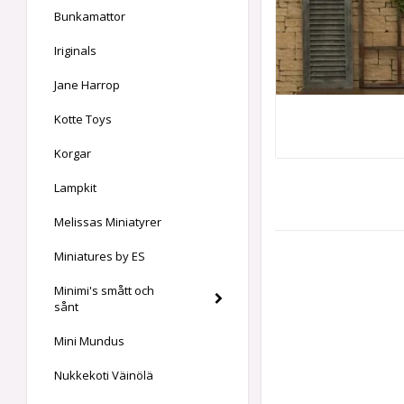
Bunkamattor
Iriginals
Jane Harrop
Kotte Toys
Korgar
Lampkit
Melissas Miniatyrer
Miniatures by ES
Minimi's smått och
sånt
Mini Mundus
Nukkekoti Väinölä