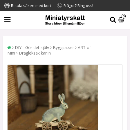
Betala säkert med kort
Frågor? Ring oss!
0
DIY - Gör det själv
Byggsatser
ART of
Mini
Dragleksak kanin