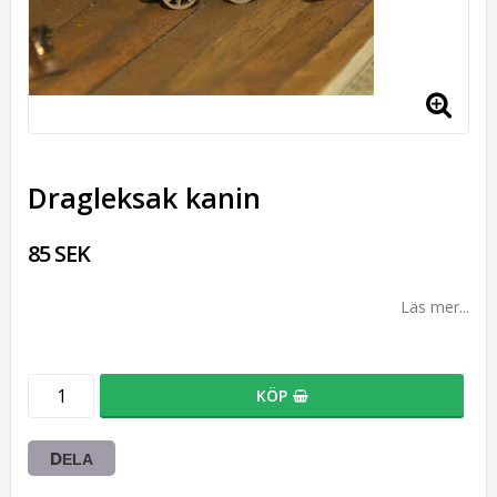
Dragleksak kanin
85 SEK
Läs mer...
KÖP
DELA