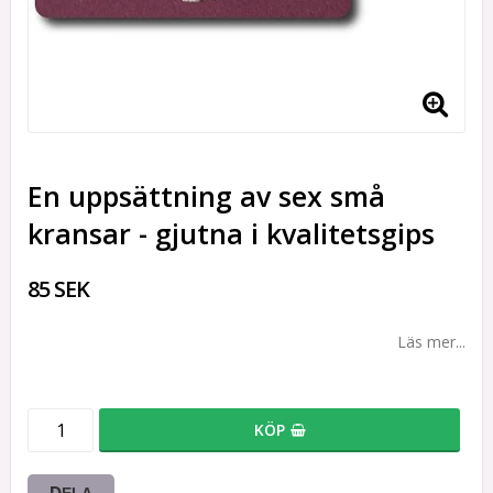
En uppsättning av sex små
kransar - gjutna i kvalitetsgips
85 SEK
Läs mer...
KÖP
DELA