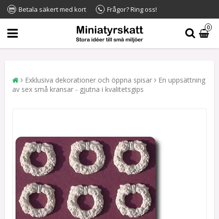
Betala säkert med kort
Frågor? Ring oss!
0
Exklusiva dekorationer och öppna spisar
En uppsättning
av sex små kransar - gjutna i kvalitetsgips