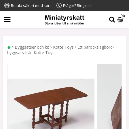
Betala säkert med kort
Frågor? Ring oss!
0
Byggsatser och kit
Kotte Toys
Ett barockslagbord-
byggsats från Kotte Toys