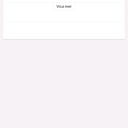
Observera! Skokartonger ingår inte
Visa mer
Observera att metallen är gjuten och att du möjligen därför 
måste  ta bort eventuella små metallpiggar från 
gjutningsprocessen. 