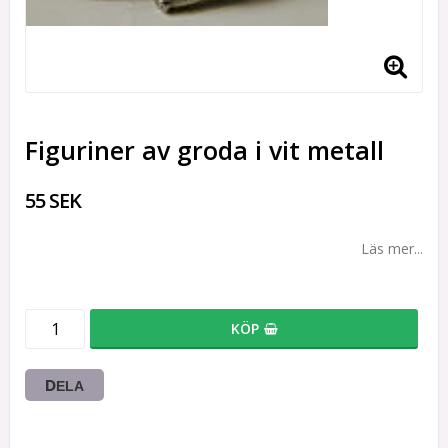
Figuriner av groda i vit metall
55 SEK
Läs mer...
KÖP
DELA