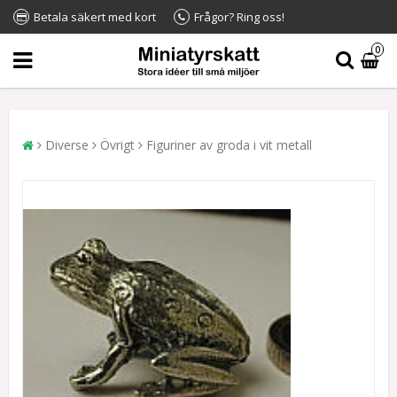
Betala säkert med kort
Frågor? Ring oss!
0
Diverse
Övrigt
Figuriner av groda i vit metall