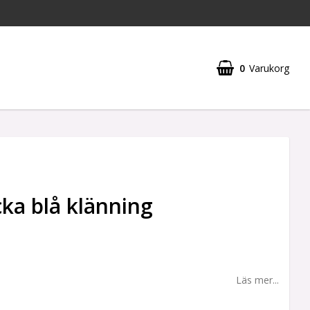
0
Varukorg
cka blå klänning
Läs mer...