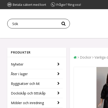
Betala säkert med kort
Frågor? Ring oss!
PRODUKTER
Dockor
Vanliga 
Nyheter
Åter i lager
Byggsatser och kit
Dockskåp och tittskåp
Möbler och inredning