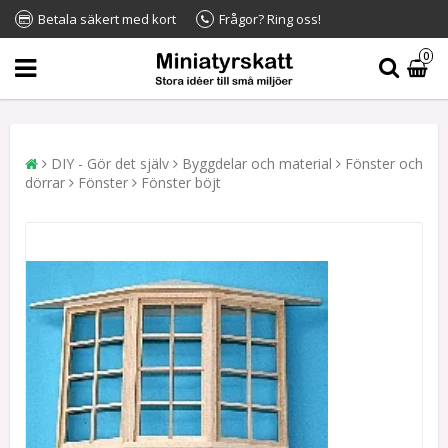
Betala säkert med kort
Frågor? Ring oss!
0
DIY - Gör det själv
Byggdelar och material
Fönster och
dörrar
Fönster
Fönster böjt