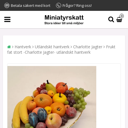
Betala säkert med kort
Frågor? Ring oss!
0
Hantverk
Utländskt hantverk
Charlotte Jagter
Frukt
fat stort -Charlotte Jagter- utländskt hantverk