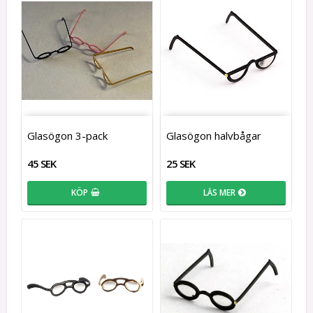
Glasögon 3-pack
Glasögon halvbågar
45 SEK
25 SEK
KÖP
LÄS MER