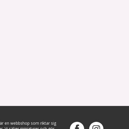
 är en webbshop som riktar sig
ter. Vi säljer miniatyrer och gör-