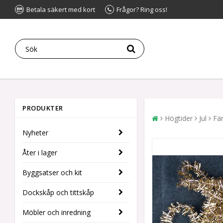
Betala säkert med kort
Frågor? Ring oss!
PRODUKTER
Högtider
Jul
Fär
Nyheter
Åter i lager
Byggsatser och kit
Dockskåp och tittskåp
Möbler och inredning