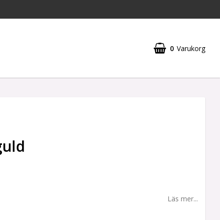
0
Varukorg
guld
Läs mer...