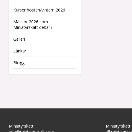
Kurser hösten/vintern 2026
Mässor 2026 som
Miniatyrskatt deltar i
Galleri
Länkar
Blogg
Miniatyrskatt
Miniatyrskatt
info@miniatyrskatt.com
till miniatyris