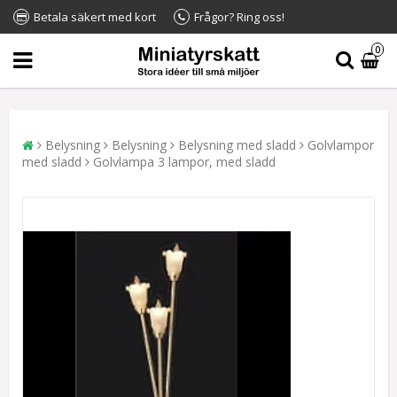
Betala säkert med kort
Frågor? Ring oss!
0
Belysning
Belysning
Belysning med sladd
Golvlampor
med sladd
Golvlampa 3 lampor, med sladd