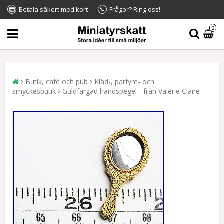
Betala säkert med kort
Frågor? Ring oss!
0
Butik, café och pub
Kläd-, parfym- och
smyckesbutik
Guldfärgad handspegel - från Valerie Claire