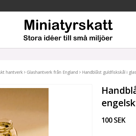
skt hantverk
Glashantverk från England
Handblåst guldfiskskål i gla
Handblås
engelsk
100 SEK