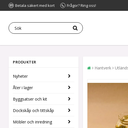
Betala säkert med kort
Frågor? Ring oss!
PRODUKTER
Hantverk
Utländ
Nyheter
Åter i lager
Byggsatser och kit
Dockskåp och tittskåp
Möbler och inredning