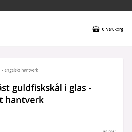
0
Varukorg
s - engelskt hantverk
t guldfiskskål i glas -
t hantverk
Läs mer...