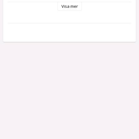
Atelier Bibian's
Visa mer