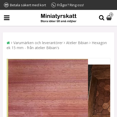
Betala säkert med kort
Frågor? Ring oss!
0
Varumärken och leverantörer
Atelier Bibian
Hexagon
ek 15 mm - från atelier Bibian's