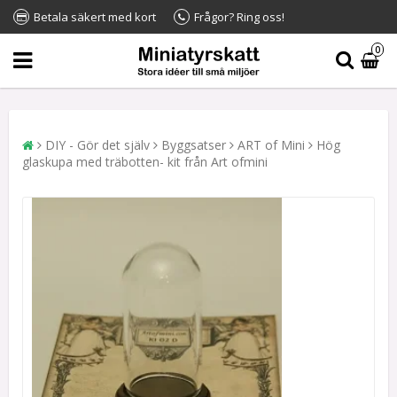
Betala säkert med kort
Frågor? Ring oss!
0
DIY - Gör det själv
Byggsatser
ART of Mini
Hög
glaskupa med träbotten- kit från Art ofmini