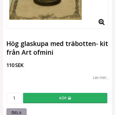
Hög glaskupa med träbotten- kit
från Art ofmini
110 SEK
Läs mer...
KÖP
DELA