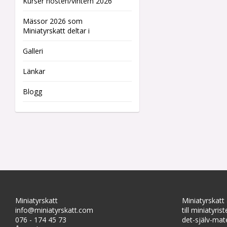
Kurser hösten/vintern 2026
Mässor 2026 som
Miniatyrskatt deltar i
Galleri
Länkar
Blogg
Miniatyrskatt
Miniatyrskatt
info@miniatyrskatt.com
till miniatyris
076 - 174 45 73
det-själv-mate