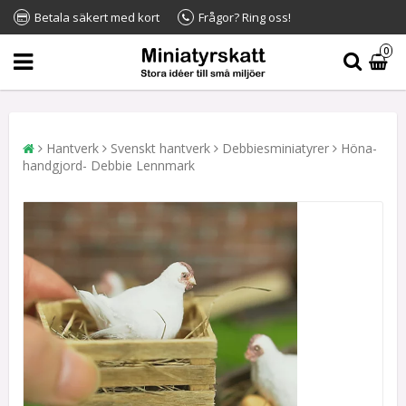
Betala säkert med kort
Frågor? Ring oss!
0
Hantverk
Svenskt hantverk
Debbiesminiatyrer
Höna-
handgjord- Debbie Lennmark