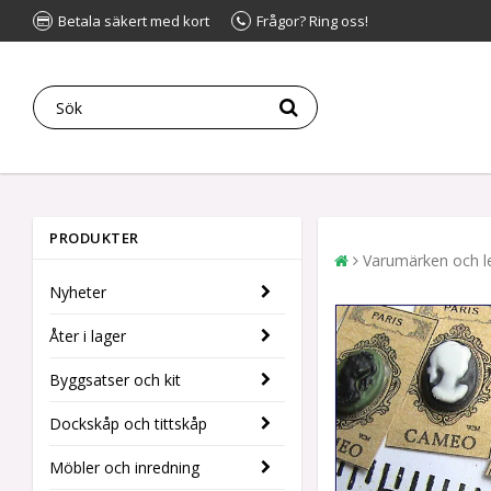
Betala säkert med kort
Frågor? Ring oss!
PRODUKTER
Varumärken och l
Nyheter
Åter i lager
Byggsatser och kit
Dockskåp och tittskåp
Möbler och inredning