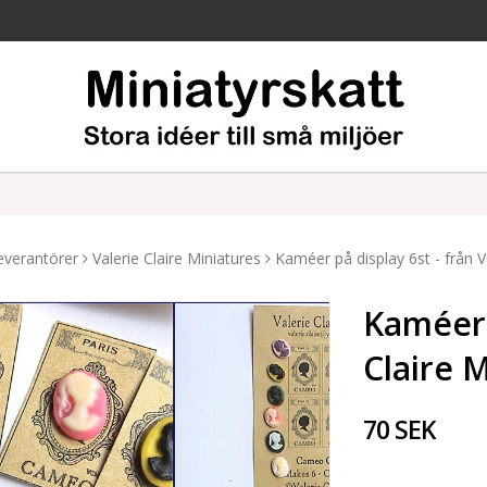
everantörer
Valerie Claire Miniatures
Kaméer på display 6st - från V
Kaméer p
Claire 
70 SEK