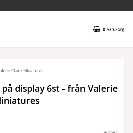
0
Varukorg
Din varukorg är tom
alerie Claire Miniatures
å display 6st - från Valerie
Miniatures
Läs mer...