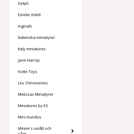
Delph
Emelie Videll
Iriginals
Italienska miniatyrer
Italy miniatures
Jane Harrop
Kotte Toys
Les Chinoiseries
Melissas Miniatyrer
Miniatures by ES
Mini mundus
Minimi´s smått och
sånt