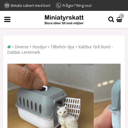
Betala säkert med kort
Frågor? Ring oss!
0
Diverse
Husdjur
Tillbehör djur
Kattbur Grå Rund -
Debbie Lennmark