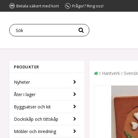
Betala säkert med kort
Frågor? Ring oss!
PRODUKTER
Hantverk
Svensk
Nyheter
Åter i lager
Byggsatser och kit
Dockskåp och tittskåp
Möbler och inredning