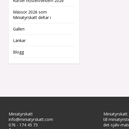
Kurser hösten/vintern 2026
Mässor 2026 som
Miniatyrskatt deltar i
Galleri
Länkar
Blogg
Miniatyrskatt
Miniatyrskatt
info@miniatyrskatt.com
till miniatyris
076 - 174 45 73
det-själv-mate