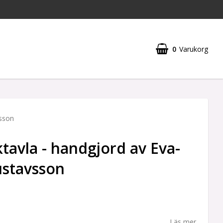
0
Varukorg
vsson
tavla - handgjord av Eva-
ustavsson
Läs mer...