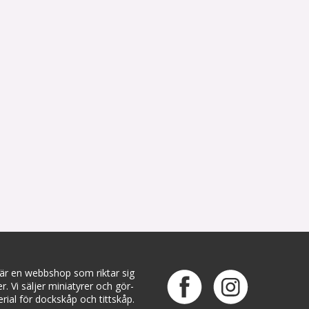
 är en webbshop som riktar sig
ter. Vi säljer miniatyrer och gör-
rial för dockskåp och tittskåp.