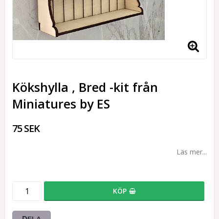
Kökshylla , Bred -kit från
Miniatures by ES
75 SEK
Läs mer...
KÖP
DELA