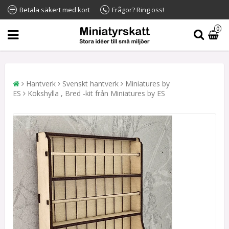
Betala säkert med kort
Frågor? Ring oss!
0
Hantverk
Svenskt hantverk
Miniatures by
ES
Kökshylla , Bred -kit från Miniatures by ES