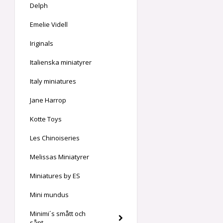
Delph
Emelie Videll
Iriginals
Italienska miniatyrer
Italy miniatures
Jane Harrop
Kotte Toys
Les Chinoiseries
Melissas Miniatyrer
Miniatures by ES
Mini mundus
Minimi´s smått och
sånt