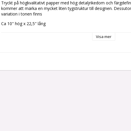
Tryckt på högkvalitativt papper med hög detaljrikedom och färgdefini
kommer att märka en mycket liten tygstruktur till designen. Dessutom
variation i tonen finns
Ca 10" hög x 22,5" lång
Mönstret upprepas i slutet av varje ark så att du kan köra det kontinue
Visa mer
Miniatyr handtryckt tapeter & väggmålningar © Alison Davies Miniat