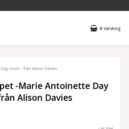
0
Varukorg
e Day room - från Alison Davies
apet -Marie Antoinette Day
från Alison Davies
Läs mer...