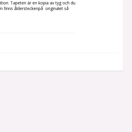
tion. Tapeten är en kopia av tyg och du 
 finns åldersteckenpå  originalet så 
rligt runt ett rum. 
yrer