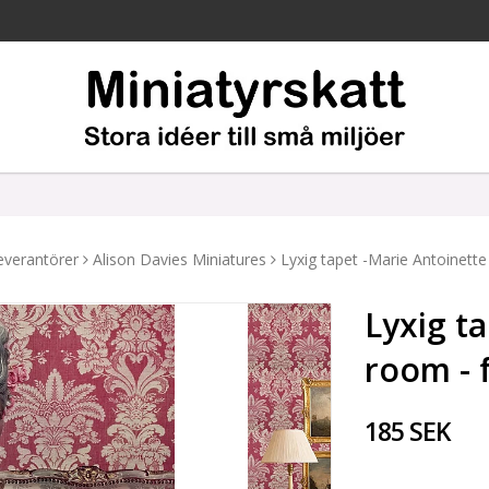
everantörer
Alison Davies Miniatures
Lyxig tapet -Marie Antoinett
Lyxig t
room - 
185 SEK