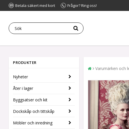
Betala säkert med kort
Frågor? Ring oss!
PRODUKTER
Varumärken och l
Nyheter
Åter i lager
Byggsatser och kit
Dockskåp och tittskåp
Möbler och inredning