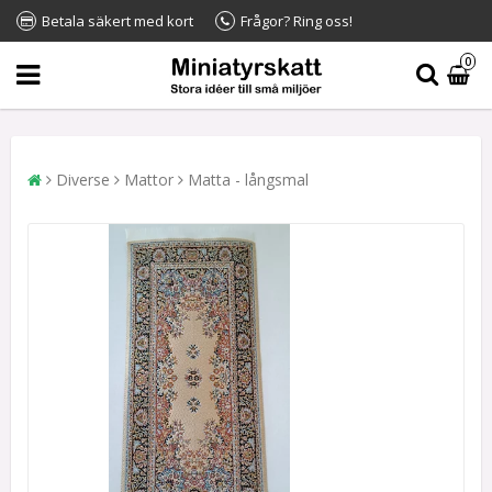
Betala säkert med kort
Frågor? Ring oss!
0
Diverse
Mattor
Matta - långsmal