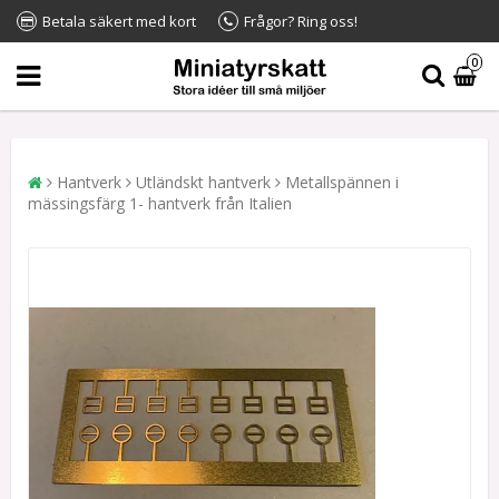
Betala säkert med kort
Frågor? Ring oss!
0
Hantverk
Utländskt hantverk
Metallspännen i
mässingsfärg 1- hantverk från Italien