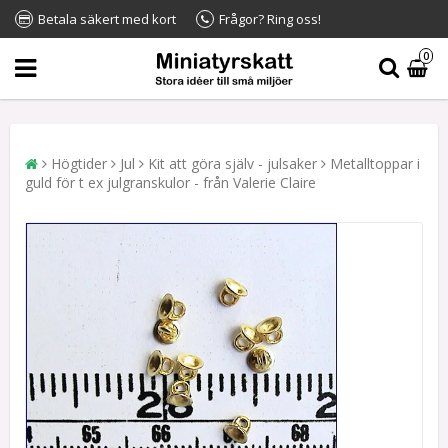
Betala säkert med kort
Frågor? Ring oss!
0
Högtider
Jul
Kit att göra själv - julsaker
Metalltoppar i
guld för t ex julgranskulor - från Valerie Claire