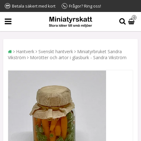
Betala säkert med kort
Frågor? Ring oss!
0
Hantverk
Svenskt hantverk
Miniatyrbruket Sandra
Vikström
Morötter och ärtor i glasburk - Sandra Vikström