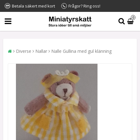
Betala säkert med kort
Frågor? Ring oss!
0
Diverse
Nallar
Nalle Gullina med gul klänning