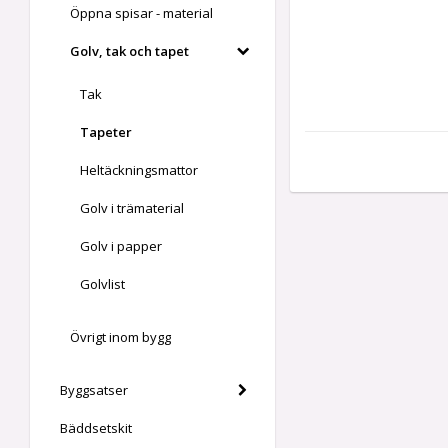
Öppna spisar - material
Golv, tak och tapet
Tak
Tapeter
Heltäckningsmattor
Golv i trämaterial
Golv i papper
Golvlist
Övrigt inom bygg
Byggsatser
Bäddsetskit