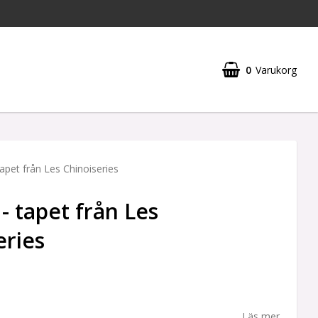
0
Varukorg
apet från Les Chinoiseries
- tapet från Les
eries
Läs mer...