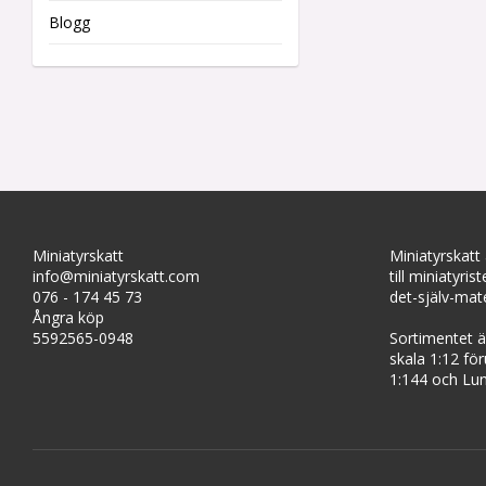
Blogg
Miniatyrskatt
Miniatyrskatt
info@miniatyrskatt.com
till miniatyris
076 - 174 45 73
det-själv-mate
Ångra köp
5592565-0948
Sortimentet är
skala 1:12 fö
1:144 och Lun