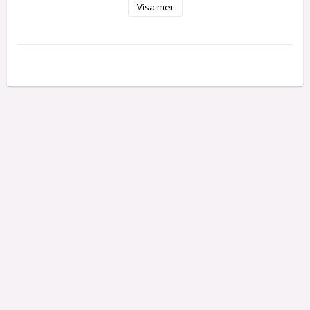
Visa mer
Tillverkad av
 Mormors Dockskåp
 -Elin Påhls.