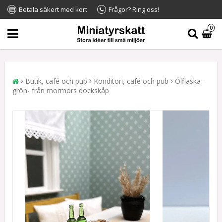
Betala säkert med kort
Frågor? Ring oss!
0
Butik, café och pub
Konditori, café och pub
Ölflaska -
grön- från mormors dockskåp