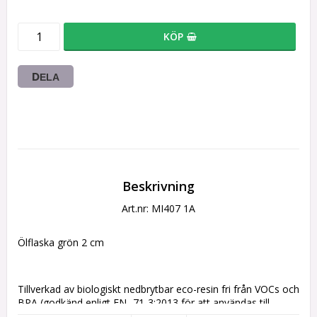
KÖP
DELA
Beskrivning
Art.nr: MI407 1A
Ölflaska grön 2 cm
Tillverkad av biologiskt nedbrytbar eco-resin fri från VOCs och 
BPA (godkänd enligt EN -71-3:2013 för att användas till 
leksaker).