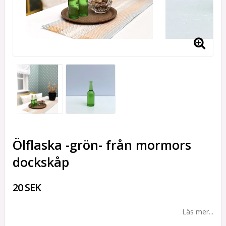
Ölflaska -grön- från mormors
dockskåp
20 SEK
Läs mer...