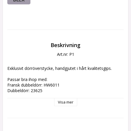
Beskrivning
Art.nr: P1
Exklusivt dörröverstycke, handgjutet i hårt kvalitetsgips.
Passar bra ihop med:
Fransk dubbeldörr: HW6011
Dubbeldörr: 23625
mm: 76 h x 178 w x 21 d
Visa mer