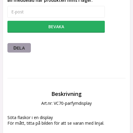
Bli meddelad när produkten finns i lager.
BEVAKA
DELA
Beskrivning
Art.nr: VC70-parfymdisplay
Söta flaskor i en display
För mått, titta på bilden för att se varan med linjal.