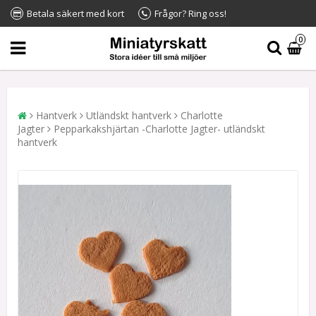
Betala säkert med kort
Frågor? Ring oss!
0
Hantverk
Utländskt hantverk
Charlotte
Jagter
Pepparkakshjärtan -Charlotte Jagter- utländskt
hantverk