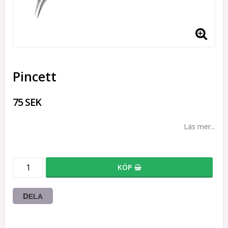
Pincett
75 SEK
Läs mer...
KÖP
DELA