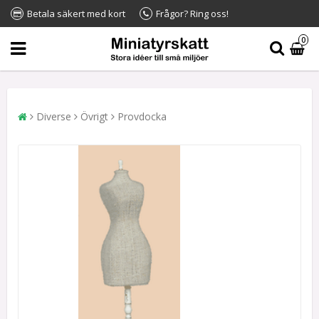
Betala säkert med kort
Frågor? Ring oss!
0
Diverse
Övrigt
Provdocka