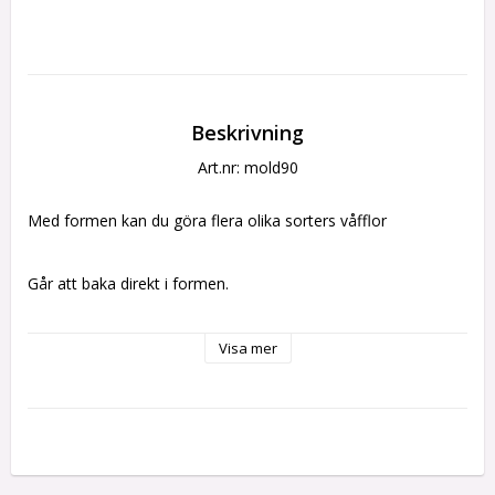
Beskrivning
Art.nr: mold90
Med formen kan du göra flera olika sorters våfflor
Går att baka direkt i formen.
Skala: 1:12
Visa mer
Tillverkad i silikon, fungerar bra med Premo och fimo. Om 
leran känns hård, blanda ut den lite försiktigt med Fimo 
Liquid: Varunummer: STA-101
Bruksanvisning med bilder och text på engelska.