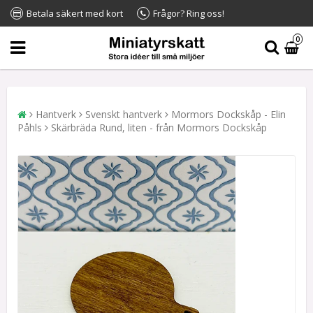
Betala säkert med kort
Frågor? Ring oss!
0
Hantverk
Svenskt hantverk
Mormors Dockskåp - Elin
Påhls
Skärbräda Rund, liten - från Mormors Dockskåp