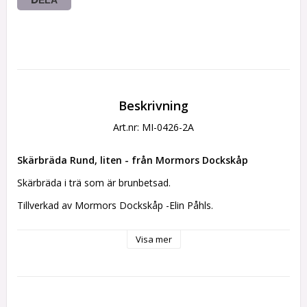
Beskrivning
Art.nr: MI-0426-2A
Skärbräda Rund, liten - från Mormors Dockskåp
Skärbräda i trä som är brunbetsad.
Tillverkad av Mormors Dockskåp -Elin Påhls.
Mått: ca 25 x 32 mm
Visa mer