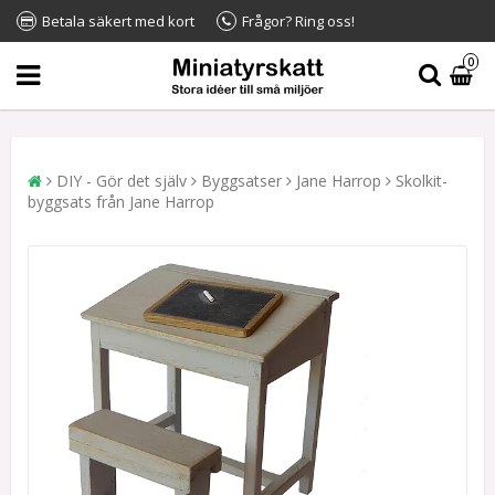
Betala säkert med kort
Frågor? Ring oss!
0
DIY - Gör det själv
Byggsatser
Jane Harrop
Skolkit-
byggsats från Jane Harrop